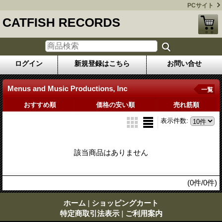
PCサイト
CATFISH RECORDS
ログイン
新規登録はこちら
お問い合せ
Menus and Music Productions, Inc
一覧
おすすめ順
価格の安い順
売れ筋順
表示件数
:
該当商品はありません
(0件/0件)
ホーム
|
ショッピングカート
特定商取引法表示
|
ご利用案内