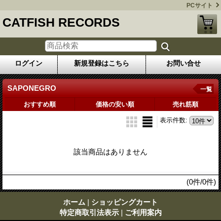
PCサイト
CATFISH RECORDS
ログイン
新規登録はこちら
お問い合せ
SAPONEGRO
一覧
おすすめ順
価格の安い順
売れ筋順
表示件数
:
該当商品はありません
(0件/0件)
ホーム
|
ショッピングカート
特定商取引法表示
|
ご利用案内