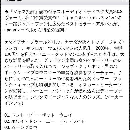
★『ジャズ批評』誌のジャズオーディオ・ディスク大賞2009
ヴォーカル部門金賞受賞作！！キャロル・ウェルスマンの名
を一躍ジャズ・ファンに広めたベストセラー・アルバムが、
spoonレーベルから待望の復刻！
★ダイアナ・クラールと並ぶ、カナダが誇るトップ・ジャズ・
シンガー、キャロル・ウェルスマンの人気作。2009年、生誕
100周年を迎えたベニー・グッドマンに捧げられた本作は、大
きな話題を呼んだ。グッドマン楽団出身のペギー・リーのレ
パートリーも取り入れつつ、ジャズ・クラリネット界の名
手、ケン・ペプロウスキーの華麗な演奏をフィーチャー。さ
らに、かつてペギー・リーの伴奏を務めた名ドラマー、フラ
ンク・キャップも特別参加している。オスカー・ピーターソ
ンが絶賛し、ハービー・ハンコックが惚れ込んだディーヴァ
が紡ぎ出す、シックでゴージャスな大人のジャズ。(メーカー
インフォ)
01. ドント・ビー・ザット・ウェイ
02. ホワイ・ドント・ユー・ドゥ・ライト
03. ムーングロウ