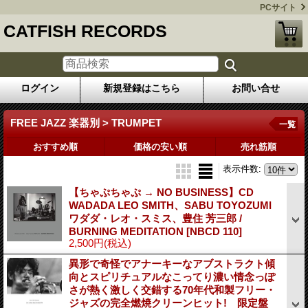
PCサイト
CATFISH RECORDS
ログイン
新規登録はこちら
お問い合せ
FREE JAZZ 楽器別 > TRUMPET
一覧
おすすめ順
価格の安い順
売れ筋順
表示件数
:
【ちゃぷちゃぷ → NO BUSINESS】CD
WADADA LEO SMITH、SABU TOYOZUMI
ワダダ・レオ・スミス、豊住 芳三郎 /
BURNING MEDITATION
[NBCD 110]
2,500円
(税込)
異形で奇怪でアナーキーなアブストラクト傾
向とスピリチュアルなこってり濃い情念っぽ
さが熱く激しく交錯する70年代和製フリー・
ジャズの完全燃焼クリーンヒット! 限定盤