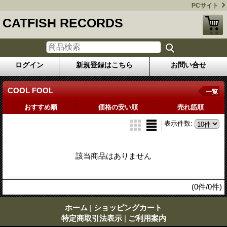
PCサイト
CATFISH RECORDS
ログイン
新規登録はこちら
お問い合せ
COOL FOOL
一覧
おすすめ順
価格の安い順
売れ筋順
表示件数
:
該当商品はありません
(0件/0件)
ホーム
|
ショッピングカート
特定商取引法表示
|
ご利用案内