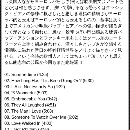
→英国人ながらヨーロッパらしさ(例えば耽美的文芸アート色
とか)は殆ど感じさせず、強いて挙げるなら恐らくはクラシッ
ク・ピアノの修練に根ざしたと思しき運指の精細さがヨーロ
ッパ的と云えばヨーロッパ的とも云えるものの、基本はあく
までアメリカン小唄派バップ・ピアノへの強い憧憬が揺るぎ
なく形となって顕れた、風な、殺陣っぽい凹凸感ある硬質バ
ップ・アクションとファンキー系もしくはクール系のコード
ワークを上手く組み合わせて、清々しさとシブさが交錯する
瀟洒味に溢れた旨口の軽妙抒情世界をノリよく描ききって見
せる、という今時の欧州人としてはちょっと珍しいとも思え
る伝統志向の芸風が今回もまた絶好調!!!
01. Summertime (4:25)
02. How Long Has This Been Going On? (5:30)
03. It Ain't Necessarily So (4:32)
04. 'S Wonderful (5:03)
05. Embraceable You (3:42)
06. They All Laughed (4:51)
07. The Man I Love (5:08)
08. Someone To Watch Over Me (6:02)
09. Love Walked In (4:00)
10. I Got Rhythm (3:58)