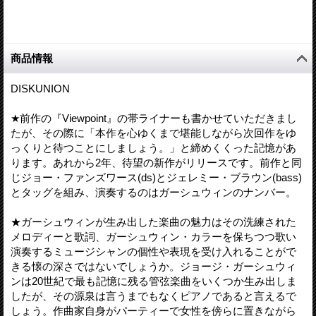
商品情報
DISKUNION
★前作の『Viewpoint』の帯ライナーも書かせていただきまし
たが、その際に「本作を心ゆくまで堪能しながら次回作をゆ
っくりと待つことにしましょう。」と締めくくった記憶があ
ります。あれから2年、待望の新作がリリースです。前作と同
じジョー・ファンズワース(ds)とジェレミー・ブラウン(bass)
とタッグを組み、演奏するのはガーシュウィンのナンバー。
★ガーシュウィンが生み出した楽曲の魅力はその洗練された
メロディーと歌詞、ガーシュウィン・カラーを保ちつつ歌い
演奏するミュージシャンの個性や表現を受け入れることがで
きる懐の深さではないでしょうか。ジョージ・ガーシュウィ
ンは20世紀で最も記憶に残る管弦楽曲をいくつか生み出しま
したが、その源泉は言うまでもなくピアノであると言えるで
しょう。作曲家自身がパーティーで女性を傍らに置きながら