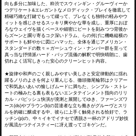
向も多分に加味した、粋渋でスウィンギン・グルーヴィーか
つデリケート&エレガントなメロディック・プレイを徹底して
精確巧緻な打鍵でもって綴って、ブレなくも独特の軽みやウ
ィットを感じさせるスッキリ爽やかな華を成し、重厚におぼ
ろなウェイヴを描くベースや細密にビートを刻みつつ背後か
らズ〜ンと躙り寄るコク深いドラム、らの何げに機略縦横の
サポートも鮮やかに図にハマッた、全体を通じアメリカン・
スタンダードの数々＝ガーシュウィン・ナンバー群を至って
真っ当な抒情派ハード・バップ流儀の解釈で明快晴朗に、歯
切れよく活写しきった安心のクリーンヒット内容。
★旋律や和声のごく親しみやすい美しさと安定律動的に揺れ
躍るノリのよさを何より重んじる、徹頭徹尾輪郭はクリアー
で和気あいあいの愉しげムードに満ちた、シンプル・ストレ
ートの極みたる裏も表もないエンタテインメント指向のリリ
カル・バピッシュ快演が溌溂と展開してゆき、ファーンズワ
ース(ds)やブラウン(b)の芸達者な立ち働きがグルーヴとスリ
ルを的確に醸成する中、彼らに上手く触発される恰好で、ラ
ッチン(p)の、中々イキでイナセで洒脱さ一杯のアドリブ妙技
が風流かつテイスティーに冴え渡ってゴキゲンだ。