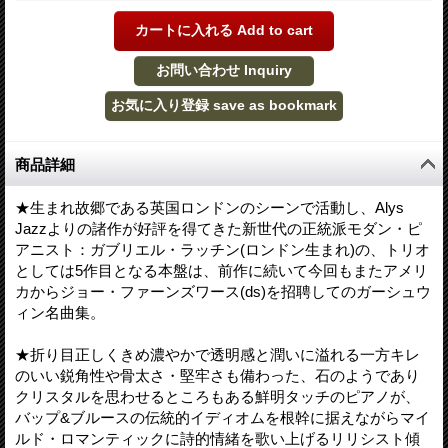
商品詳細
★生まれ故郷である英国ロンドンのシーンで活動し、Alys
Jazzよりの諸作が好評を得てきた新世代の正統派モダン・ピ
アニスト：ガブリエル・ラッチン(ロンドン生まれ)の、トリオ
としては5作目となる本盤は、前作に続いて今回もまたアメリ
カからジョー・ファーンズワース(ds)を招聘してのガーシュウ
ィン名曲集。
★折り目正しくきめ濃やかで透明感と潤いに溢れる一方キレ
のいい鋭角性や骨太さ・堅牢さも備わった、石のようであり
クリスタルを思わせるところもある鮮明タッチのピアノが、
バップ&ブルースの伝統的イディオムを根幹に据えながらマイ
ルド・ロマンティックに詩的情緒を歌い上げるリリシスト傾