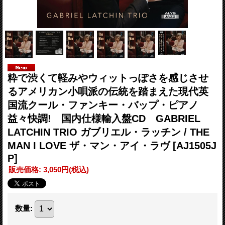
粋で渋くて軽みやウィットっぽさを感じさせ
るアメリカン小唄派の伝統を踏まえた現代英
国流クール・ファンキー・バップ・ピアノ
益々快調! 国内仕様輸入盤CD GABRIEL
LATCHIN TRIO ガブリエル・ラッチン / THE
MAN I LOVE ザ・マン・アイ・ラヴ
[AJ1505J
P]
販売価格
:
3,050円
(税込)
数量
: