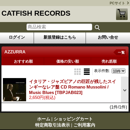
PCサイト
CATFISH RECORDS
ログイン
新規登録はこちら
お問い合せ
AZZURRA
一覧
おすすめ順
価格の安い順
売れ筋順
表示件数
:
イタリア・ジャズピアノの巨匠が残したスイ
ンギーなレア盤 CD Romano Mussolini /
Music Blues
[TBPJAB023]
2,650円
(税込)
(1件/1件)
ホーム
|
ショッピングカート
特定商取引法表示
|
ご利用案内