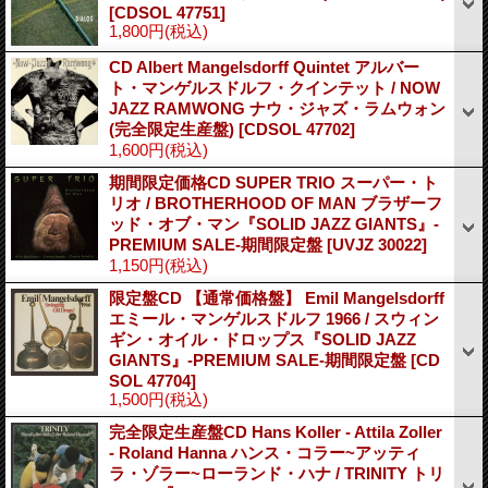
[CDSOL 47751]
1,800円
(税込)
CD Albert Mangelsdorff Quintet アルバー
ト・マンゲルスドルフ・クインテット / NOW
JAZZ RAMWONG ナウ・ジャズ・ラムウォン
(完全限定生産盤)
[CDSOL 47702]
1,600円
(税込)
期間限定価格CD SUPER TRIO スーパー・ト
リオ / BROTHERHOOD OF MAN ブラザーフ
ッド・オブ・マン『SOLID JAZZ GIANTS』-
PREMIUM SALE-期間限定盤
[UVJZ 30022]
1,150円
(税込)
限定盤CD 【通常価格盤】 Emil Mangelsdorff
エミール・マンゲルスドルフ 1966 / スウィン
ギン・オイル・ドロップス『SOLID JAZZ
GIANTS』-PREMIUM SALE-期間限定盤
[CD
SOL 47704]
1,500円
(税込)
完全限定生産盤CD Hans Koller - Attila Zoller
- Roland Hanna ハンス・コラー~アッティ
ラ・ゾラー~ローランド・ハナ / TRINITY トリ