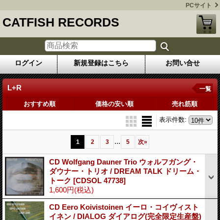
PCサイト
CATFISH RECORDS
ログイン
新規登録はこちら
お問い合せ
L+R
一覧
おすすめ順
価格の安い順
売れ筋順
表示件数
:
...
1
2
3
5
次
»
CD Wolfgang Dauner Trio ウォルフガング・
ダウナー・トリオ / DREAM TALK ドリーム・
トーク
[CDSOL 47738]
1,600円
(税込)
CD Eero Koivistoinen イーロ・コイヴィスト
イネン / DIALOG ダイアログ(完全限定生産盤)