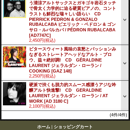
う清涼アルトサックスとガキゴキ岩石タッチ
で骨太く力学的に迫る硬質ピアノの、コント
ラストも鮮烈な瑞々しい語らい CD
PIERRICK PEDRON & GONZALO
RUBALCABA ピエリック・ペドロン & ゴン
サロ・ルバルカバ / PÉDRON RUBALCABA
[AD7747C]
2,450円
(税込)
ビタースウィート風味の哀愁とパッションみ
なぎるストレートアヘッドなアルト・ブロ
ウ、益々絶好調! CD GÉRALDINE
LAURENT ジェラルダン・ローラン /
COOKING
[GAZ 148]
2,250円
(税込)
硬派で渋くも脱力的スムース感漂うアジな吟
醸アルト快進撃! CD GERALDINE
LAURENT ジェラルダン・ローラン / AT
WORK
[AD 3180 C]
2,100円
(税込)
(4件/4件)
ホーム
|
ショッピングカート