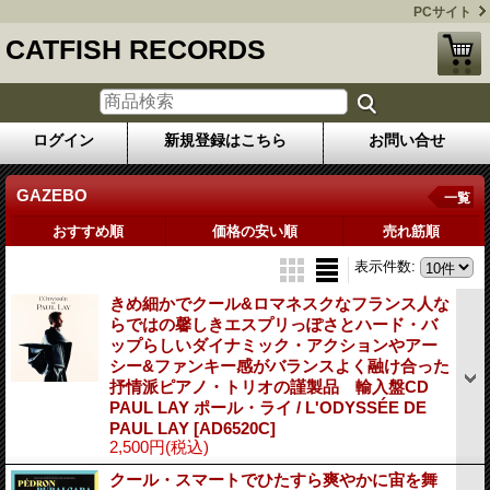
PCサイト
CATFISH RECORDS
ログイン
新規登録はこちら
お問い合せ
GAZEBO
一覧
おすすめ順
価格の安い順
売れ筋順
表示件数
:
きめ細かでクール&ロマネスクなフランス人な
らではの馨しきエスプリっぽさとハード・バ
ップらしいダイナミック・アクションやアー
シー&ファンキー感がバランスよく融け合った
抒情派ピアノ・トリオの謹製品 輸入盤CD
PAUL LAY ポール・ライ / L'ODYSSÉE DE
PAUL LAY
[AD6520C]
2,500円
(税込)
クール・スマートでひたすら爽やかに宙を舞