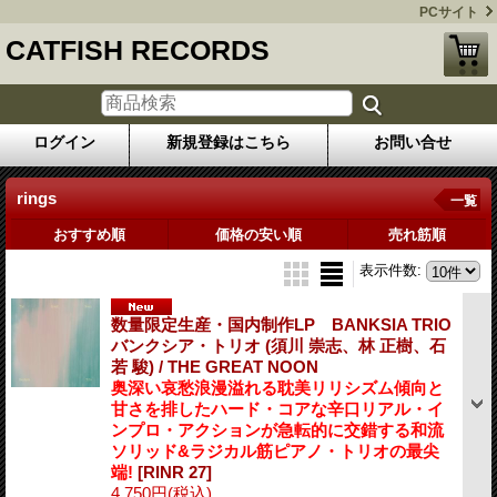
PCサイト
CATFISH RECORDS
ログイン
新規登録はこちら
お問い合せ
rings
一覧
おすすめ順
価格の安い順
売れ筋順
表示件数
:
数量限定生産・国内制作LP BANKSIA TRIO
バンクシア・トリオ (須川 崇志、林 正樹、石
若 駿) / THE GREAT NOON
奥深い哀愁浪漫溢れる耽美リリシズム傾向と
甘さを排したハード・コアな辛口リアル・イ
ンプロ・アクションが急転的に交錯する和流
ソリッド&ラジカル筋ピアノ・トリオの最尖
端!
[RINR 27]
4,750円
(税込)