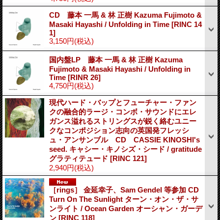
CD 藤本 一馬 & 林 正樹 Kazuma Fujimoto &
Masaki Hayashi / Unfolding in Time
[RINC 14
1]
3,150円
(税込)
国内盤LP 藤本 一馬 & 林 正樹 Kazuma
Fujimoto & Masaki Hayashi / Unfolding in
Time
[RINR 26]
4,750円
(税込)
現代ハード・バップとフューチャー・ファン
クの融合的ラージ・コンボ・サウンドにエレ
ガンス溢れるストリングスが鋭く絡むユニー
クなコンポジション志向の英国発フレッシ
ュ・アンサンブル CD CASSIE KINOSHI's
seed. キャシー・キノシズ・シード / gratitude
グラティテュード
[RINC 121]
2,940円
(税込)
［rings］ 金延幸子、Sam Gendel 等参加 CD
Turn On The Sunlight ターン・オン・ザ・サ
ンライト / Ocean Garden オーシャン・ガーデ
ン
[RINC 118]