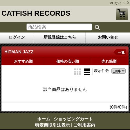
PCサイト
CATFISH RECORDS
ログイン
新規登録はこちら
お問い合せ
HITMAN JAZZ
一覧
おすすめ順
価格の安い順
売れ筋順
表示件数
:
該当商品はありません
(0件/0件)
ホーム
|
ショッピングカート
特定商取引法表示
|
ご利用案内