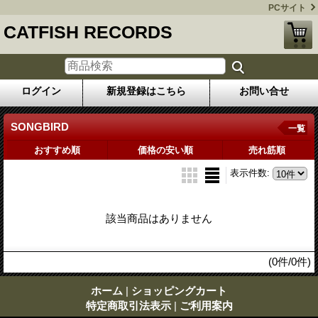
PCサイト
CATFISH RECORDS
ログイン
新規登録はこちら
お問い合せ
SONGBIRD
一覧
おすすめ順
価格の安い順
売れ筋順
表示件数
:
該当商品はありません
(0件/0件)
ホーム
|
ショッピングカート
特定商取引法表示
|
ご利用案内