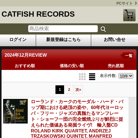
PCサイト
CATFISH RECORDS
ログイン
新規登録はこちら
お問い合せ
2024年12月REVIEW
一覧
おすすめ順
価格の安い順
売れ筋順
表示件数
:
1
2
次
»
ローランド・カークのモーダル・ハード・バ
ップ期における絶頂の姿や、60年代ヨーロッ
パ・フリー・ジャズの真髄たるマンフレー
ト・ショーフ一団の完全燃焼ぶりが鮮烈に捉
えられた価値ある発掘ライヴ! 輸入盤CD
ROLAND KIRK QUARTET, ANDRZEJ
TRZASKOWSKI QUINTET, MANFRED