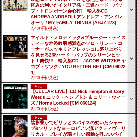
軽みの利いたイタリア発・王道ハード・バッ
プ・トロンボーン会心打! 輸入盤CD
ANDREA ANDREOLI アンドレア・アンドレ
オーリ / MY FAMILY THINGS
[ABJZ 273]
2,420円
(税込)
マイルド・メロディック&ブルージー・テイス
ティーな粋渋吟醸感満点のソロ・リレー・コ
ーナーがスッキリとフレッシュに盛り上がり
を見せる2管ハード・バップのクリーンヒッ
ト！爽快!!! 輸入盤CD JACOB WUTZKE ヤ
コブ・ワツク / YOU BETTER BET
[CM 09022
4]
2,200円
(税込)
【CELLAR LIVE】CD Nick Hempton & Cory
Weeds ニック・ヘンプトン & コリー・ウィー
ズ / Horns Locked
[CM 060124]
2,200円
(税込)
陰影豊かでピリッとスパイスの効いたシャー
プ&ソリッドなヨーロピアン流アクティヴ・リ
リカル・プレイが瑞々しい感動を呼ぶスペイ