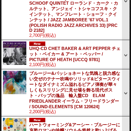
SCHOOF QUINTET ローランド・カーク・カ
ルテット、アンジェイ・トシャコフスキ・ク
インテット、マンフレート・ショーフ・クイ
ンテット / JAZZ JAMBOREE '67 VOL.1
(POLISH RADIO JAZZ ARCHIVES 33)
[PRC
D 2182]
2,700円
(税込)
UHQ-CD CHET BAKER & ART PEPPER チェ
ット・ベイカー & アート・ペッパー /
PICTURE OF HEATH
[UCCQ 9781]
2,100円
(税込)
ブルージー&パッショネートな気魄と脱力感な
い交ぜのテナー吹鳴やソリッド&ビタースウィ
ートなダイナミズム溢れるピアノ弾奏が華々
しくもスリリングに見せ場を飾る現代ポス
ト・バップの逸品 輸入盤CD ELAM
FRIEDLANDER イーラム・フリードランダー
/ SOUND-ELEMENTS
[CM 120624]
2,200円
(税込)
ハートウォーミング&アーシー・ブルージーに
哀愁ロマンや吟醸ソウルを悠然と歌い上げる