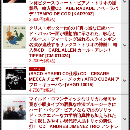
ン発ビタースウィート・ピアノ・トリオの謹
製品 輸入盤CD ABE RÁBADE アベ・ラバ
デ / TEMPO DE COR
[KAR7902]
2,800円
(税込)
クリス・ポッター(ts)のド真っ当な正統ハー
ド・バッパー面が理想的に示された、歌心と
ブルース・フィーリング溢れるスウィンギン
名演が連続するサックス・トリオの神髄! 輸
入盤CD CARL ALLEN カール・アレン /
TIPPIN'
[CM 011424]
2,200円
(税込)
(SACD-HYBRID CD仕様) CD CESARE
MECCA チェザレ・メッカ / AFRO CUBAN ア
フロ・キューバン
[VHGD 10015]
4,750円
(税込)
マイルド・ロマンティックなリリカル傾向や
寛ぎ小唄タイプの洒脱な粋渋ブルージーさに
ハード・バップ・ピアノならではのソリッ
ド・スクエアーな力学的迫真性も加えられた
ごく親しみやすい現代詩人肌トリオの爽快
打! CD ANDRES JIMENEZ TRIO アンドレ