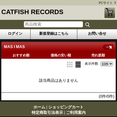
PCサイト
CATFISH RECORDS
ログイン
新規登録はこちら
お問い合せ
MAS I MAS
一覧
おすすめ順
価格の安い順
売れ筋順
表示件数
:
該当商品はありません
(0件/0件)
ホーム
|
ショッピングカート
特定商取引法表示
|
ご利用案内