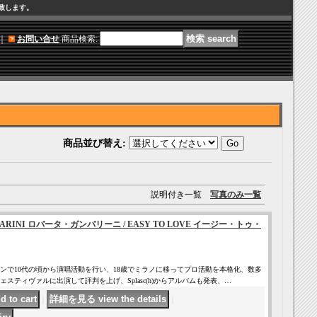
け致します。
｜
お問い合せ
商品検索
:
商品並び替え
:
説明付き一覧
写真のみ一覧
MBARINI ロバータ・ガンバリーニ / EASY TO LOVE イージー・トゥ・
ンで10代の頃から演唱活動を行い、18歳でミラノに移ってプロ活動を本格化、数多
スティヴァルに出演して評判を上げ、Splasc(h)からアルバムも発表、…
｜
｜