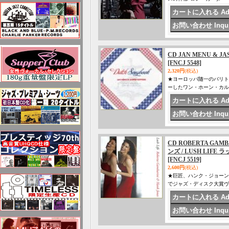
CD JAN MENU & JA
[FNCJ 5548]
2,320円
(税込)
★ヨーロッパ随一のバリト
ーしたワン・ホーン・カル
CD ROBERTA GA
ンズ / LUSH LIFE
[FNCJ 5519]
2,600円
(税込)
★巨匠、ハンク・ジョーン
でジャズ・ディスク大賞ヴ