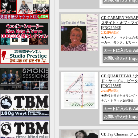
CD CARMEN McRA
ステイト・オブ・マイ
[FNCJ 5563]
2,320円
(税込)
★カーメン・マクレエの名
ーカー、モンク、ビリー・
CD QUARTET-N
ド・ヤコブス、ピータ
[FNCJ 5565]
2,630円
(税込)
★世代を超えたオランダ・
ナス・トラック2曲収録。
CD Fay Claassen フェイ