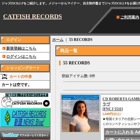
ジャズのCD,LPをご紹介します。メジャーからマイナー、自主制作盤までジャズのCD,LPをお届
CATFISH RECORDS
ご利用案内
ログイン
ホーム
｜
55 RECORDS
新規登録はこちら
商品一覧
ログインはこちら
55 RECORDS
ショッピングカート
登録アイテム数
:
8件
カートの中身
カートは空です。
CD ROBERTA GA
ラヴ
[FNCJ 5511]
2,600円
(税込)
★母国イタリアの北部シー
くのコンペティションやフェ