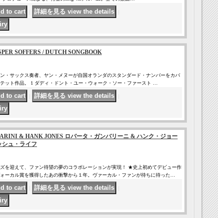
｜
｜
SPER SOFFERS / DUTCH SONGBOOK
ン・サックス奏者、ヤン・メヌーが自国オランダのスタンダード・ナンバーをカバ
テット作品。 1 ダディ・ドント・ユー・ウォーク・ソー・ファースト …
｜
｜
MBARINI & HANK JONES ロバータ・ガンバリーニ & ハンク・ジョー
 ラッシュ・ライフ
ズを迎えて、ファン待望の夢のコラボレーションが実現！ ★史上初めてデビュー作
ォーカル賞を獲得したあの衝撃から１年。ヴァーカル・ファンが待ちに待った…
｜
｜