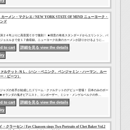
E カーメン・マクレエ / NEW YORK STATE OF MIND ニューヨーク・
ンド
演２４年ぶりに高音質ＣＤで復刻！ ★得意の有名スタンダードからエリントン、パ
ジョエルまで全１７曲収録。ニューヨーク出身のカーメンが語りかけるように…
｜
｜
L / クァルテット-ＮＬ.（ハン・ベニンク、ベンジャミン・ハーマン、ルー
ー・ビーツ）
ジャズの名手が結成したドリーム・クァルテットのデビュー登場！ 日本のみのボー
 ★オランダの鬼才ピアニスト、コンポーザー、ミシャ・メンゲルベルクの作…
｜
｜
・クラーセン / Fay Claassen sings Two Portraits of Chet Baker Vol.2