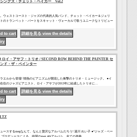
ングズ・チェット・ベイカー Vol.2
。ウェストコースト・ジャズの代表的人気バンド、チェット・ベイカー＆ジェリ
トのトランペット・パートをスキャット・ヴォーカルで歌うユニークなトリビュー
｜
｜
IO ロイ・アサフ・トリオ / SECOND ROW BEHIND THE PAINTER セ
ンド・ザ・ペインター
ラエルから登場! 情熱のピアニズムが開花した衝撃のトリオ・ミュージック。 ●イ
在住のジャズピアニスト、ロイ・アサフが2013年に結成したトリオに…
｜
｜
ALTZ
ースするmegなんて、なんと贅沢なアルバムだろう! 湯川 れい子 ●“ジャズ・ベー
プロデュースによる、待望のmeg 4thアルバム。全ての楽曲…