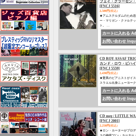
フェイ・クラーセン・シ
[FNCJ 5516]
2,500円
(税込)
★アムステルダムのため息
ー・マリガン・クァルテッ
ト。 …
CD ROY ASSAF TR
カンド・ロウ・ビハイ
[FNCJ 5559]
2,430円
(税込)
★驚異のピアニストがイス
スラエル出身ニューヨーク
CD meg / LITTLE W
[FNCJ 2001]
2,250円
(税込)
★ロン・カーターがプロデュ
スの神様”ロン・カーター・