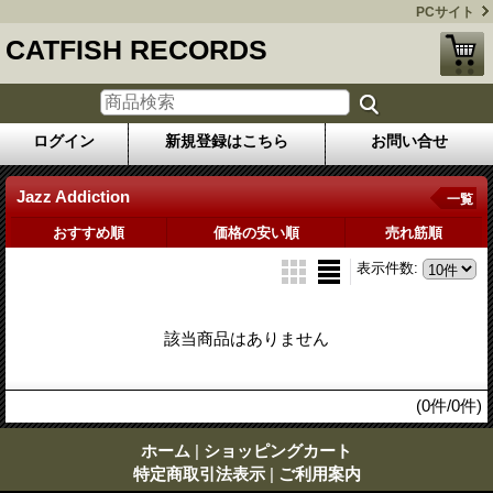
PCサイト
CATFISH RECORDS
ログイン
新規登録はこちら
お問い合せ
Jazz Addiction
一覧
おすすめ順
価格の安い順
売れ筋順
表示件数
:
該当商品はありません
(0件/0件)
ホーム
|
ショッピングカート
特定商取引法表示
|
ご利用案内