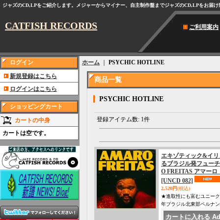
ジャズのCD,LPをご紹介します。メジャーからマイナー、自主制作盤までジャズのCD,LPをお届
CATFISH RECORDS
ご利用案内
ログイン
ホーム
｜
PSYCHIC HOTLINE
新規登録はこちら
商品一覧
ログインはこちら
PSYCHIC HOTLINE
ショッピングカート
登録アイテム数
:
1件
カートの中身
カートは空です。
エキゾティック&イリ
るブラジル発フューチ
O FREITAS アマー
[UNCD 082]
2,520円
(税込)
★進取性にも富むユニーク
年ブラジル北東部ペルナン