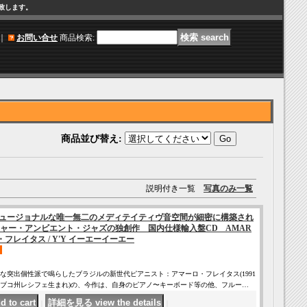
け致します。
｜
お問い合せ
商品検索
:
商品並び替え
:
説明付き一覧
写真のみ一覧
ュージョナルな唯一無二のメディテイティヴ音空間が細密に構築され
ャー・アンビエント・ジャズの独創作 国内仕様輸入盤CD AMAR
ロ・フレイタス / Y'Y イーエーイーエー
な突出個性派で鳴らしたブラジルの新世代ピアニスト：アマーロ・フレイタス(1991
ブコ州レシフェ生まれ)の、今作は、自身のピアノ〜キーボード等の他、フルー…
｜
｜