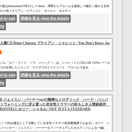
、その後はDodiciluneやTRJそしてAbeat、澤野からアルバムを連発して幅広く確かな支持
の人気イタリアン・ピアニスト：ロベルト・オルサー…
｜
｜
CD Brian Charette ブライアン・シャレット / You Don't Know Jac
ム『ユー・ドント・ノウ・ジャック！』は、シャレットとCELLAR LIVEレーベル
ズが企画したジャック・マクダフのトリビュート・アルバムである。 …
｜
｜
D】CD ジェイスン・パーマー(tp)の類稀なメロディック・ハード・バッパ
ートウォーミングに冴え渡った米女性ドラマーの好もしき人情娯楽作
ANNELL ホリー・シャネル / NOT JUST A STANDARD
セッツ州)を拠点として活動している女性ドラマー(音楽教職者でもある)：ホリー・シ
ンぺッター：ジェイスン・パーマーをフィーチュアしたカルテットによる一編(…