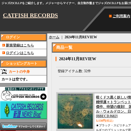
ジャズのCD,LPをご紹介します。メジャーからマイナー、自主制作盤までジャズのCD,LPをお届
CATFISH RECORDS
ご利用案内
ログイン
ホーム
｜
2024年11月REVIEW
新規登録はこちら
商品一覧
ログインはこちら
2024年11月REVIEW
ショッピングカート
登録アイテム数
:
32件
カートの中身
カートは空です。
暗くドス黒く妖しい情
精悍凛々トランペット
傑作、待望の復刻! 国内仕
ル・ウォルドロン、日野 
[BBECDJ682]
3,150円
(税込)
★ブラック・スピリチュアル
ルギーのブリュッセルで死去)