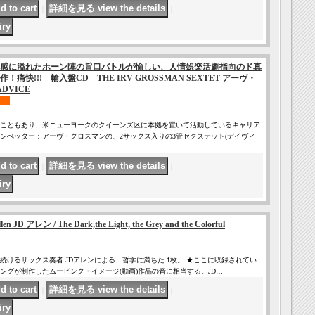
｜
｜
感に溢れたホーン陣の旨口バトルが愉しい、人情娯楽活劇指向のド真
痛快!!! 輸入盤CD THE IRV GROSSMAN SEXTET アーヴ・
ADVICE
こともあり、米ニューヨークのクイーンズ区に本拠を置いて活動しているキャリア
ンぺッター：アーヴ・グロスマンの、2サックス入りの3管セクステット(デイヴィ
｜
｜
JD アレン / The Dark,the Light, the Grey and the Colorful
続けるサックス奏者 JDアレンによる、哲学に満ちた 1枚。 ★ここに収録されてい
ングが制作したムービング・イメージ(動画)作品の音に相当する。JD…
｜
｜