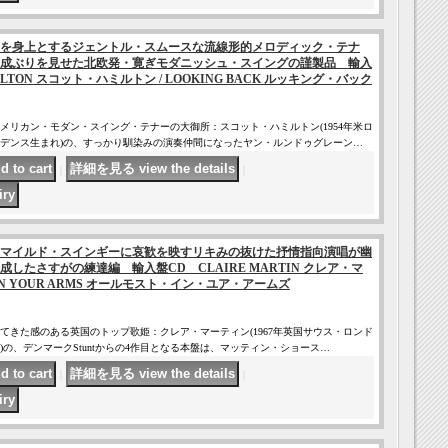
を身上とするジェントル・スムースな流線形的メロディック・テナ
成ぶりを見せた北欧発・寛ぎモダニッシュ・スイングの謹製品 輸入
ILTON スコット・ハミルトン / LOOKING BACK ルッキング・バック
メリカン・モダン・スイング・テナーの大御所：スコット・ハミルトン(1954年米ロ
デンス生まれ)の、すっかり馴染みの演奏仲間になったヤン・ルンドゥグレーン…
｜
｜
マイルド・スインギーに哀歓を映すリキみの抜けた抒情指向演唱が幽
したさすがの練達編 輸入盤CD CLAIRE MARTIN クレア・マ
T IN YOUR ARMS オールモスト・イン・ユア・アームズ
てきた感のある英国のトップ歌姫：クレア・マーティン(1967年英国サウス・ロンド
の、デンマークStuntからの4作目となる本盤は、マッティン・ショース…
｜
｜