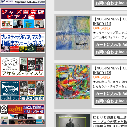
【NO BUSINESS】CD 
[NBCD 171]
2,880円
(税込)
★フリー・ジャズ系ジャズ
カゴ出身のジョエル・フッ
【NO BUSINESS】CD 
[NBCD 172]
2,880円
(税込)
★2023年10月、オランダ
けたセシル・テイラーらと
ゆとりと節度と端正さ
ー・ブロウが悠々と熟
仕様輸入盤CD (日本語