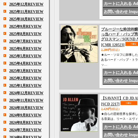
2025年12月REVIEW
2025年11月REVIEW
2025年10月REVIEW
2025年9月REVIEW
ブルージーな粋渋吟醸
2025年8月REVIEW
っ当ハード・バップ秀作！
グロスマン / SOUND 
2025年7月REVIEW
[CMR 120523]
2025年6月REVIEW
2,200円
(税込)
★ルー・ソロフに師事した
2025年5月REVIEW
あるハード・バップ・トラ
2025年4月REVIEW
ッ…
2025年3月REVIEW
2025年2月REVIEW
2025年1月REVIEW
2024年12月REVIEW
【SAVANT】CD JD Allen 
2024年11月REVIEW
[SCD 2217]
2024年10月REVIEW
2,420円
(税込)
★自らの芸術世界を探求し
2024年9月REVIEW
る音楽は、リース・エヴィ
2024年8月REVIEW
2024年7月REVIEW
2024年6月REVIEW