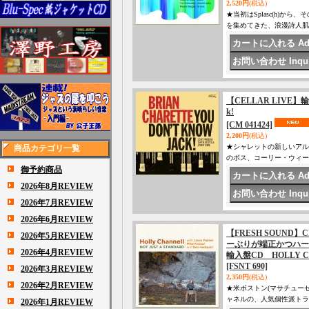
2,520円
(税込)
★当初はSplasc(h)から
を集めてきた、浪漫詩人肌
【CELLAR LIVE】輸入盤
k!
[CM 041424]
2,200円
(税込)
★シャレットの新しいアルバ
商品カテゴリ一覧
のボス、コーリー・ウィー
御予約商品
2026年8月REVIEW
2026年7月REVIEW
2026年6月REVIEW
【FRESH SOUN
2026年5月REVIEW
ーぶりが端正かつハ
2026年4月REVIEW
輸入盤CD HOLLY CH
[FSNT 690]
2026年3月REVIEW
2,350円
(税込)
2026年2月REVIEW
★米ボストン(マサチュー
ャネルの、人気個性派トラ
2026年1月REVIEW