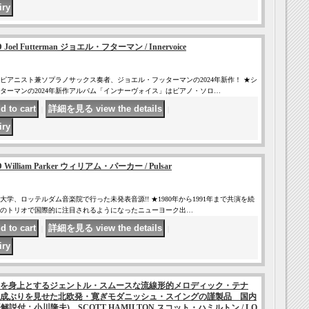
Joel Futterman ジョエル・フターマン / Innervoice
ピアニスト兼ソプラノサックス奏者、ジョエル・フッターマンの2024年新作！ ★シ
ターマンの2024年新作アルバム「インナーヴォイス」はピアノ・ソロ…
｜
｜
William Parker ウィリアム・パーカー / Pulsar
の大学、ロッテルダム音楽院で行った未発表音源!! ★1980年から1991年まで共演を続
のトリオで国際的に注目されるようになったニューヨーク出…
｜
｜
を身上とするジェントル・スムースな流線形的メロディック・テナ
成ぶりを見せた北欧発・寛ぎモダニッシュ・スイングの謹製品 国内
解説付：小川隆夫) SCOTT HAMILTON スコット・ハミルトン / LO