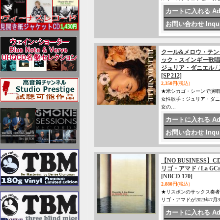
クール&メロウ・テン
ック・スインギー歌唱が
ジュリア・ダニエル / JU
[SP 212]
2,350円
(税込)
★米シカゴ・シーンで演唱
女性歌手：ジュリア・ダニ
女の…
【NO BUSINESS】CD Att
リゴ・アマド / La GCru
[NBCD 170]
2,880円
(税込)
★リスボンのサックス奏者
リゴ・アマドが2023年