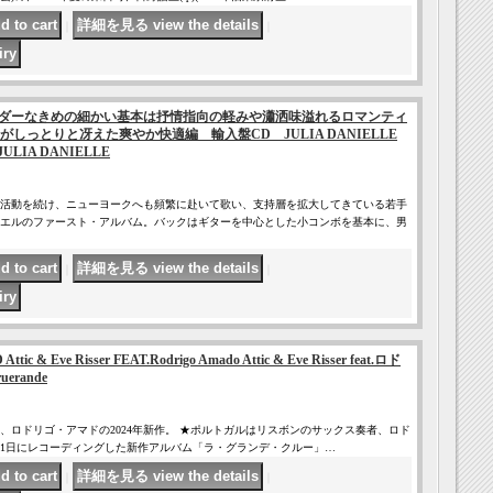
｜
｜
ダーなきめの細かい基本は抒情指向の軽みや瀟洒味溢れるロマンティ
しっとりと冴えた爽やか快適編 輸入盤CD JULIA DANIELLE
LIA DANIELLE
活動を続け、ニューヨークへも頻繁に赴いて歌い、支持層を拡大してきている若手
エルのファースト・アルバム。バックはギターを中心とした小コンボを基本に、男
｜
｜
ic & Eve Risser FEAT.Rodrigo Amado Attic & Eve Risser feat.ロド
erande
、ロドリゴ・アマドの2024年新作。 ★ポルトガルはリスボンのサックス奏者、ロド
7月31日にレコーディングした新作アルバム「ラ・グランデ・クルー」…
｜
｜