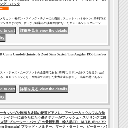
ッキング・バック
メリカン・モダン・スイング・テナーの大御所：スコット・ハミルトン(1954年米ロ
デンス生まれ)の、すっかり馴染みの演奏仲間になったヤン・ルンドゥグレーン…
｜
｜
e Candoli Quintet & Zoot Sims Sextet / Los Angeles 1955 Live Ses
スト・ジャズ・ムーブメントの全盛期である1955年にロサンゼルスで録音された2
る。両セッションとも、西海岸で活躍した実力者達が参加し、当時の勢いあるシ
｜
｜
ーカッシヴな制御力抜群の硬質ピアノに、アーシー&ソウルフルな熱
・レイジーに宙をたゆたう憂きテナーがフレッシュ・スリリングに絡
"ブルージー・バップ"の最新形態 輸入盤CD M.T.B. (Brad Me
ner, Peter Bernstein) ブラッド・メルドー、マーク・ターナー、ピーター・バ