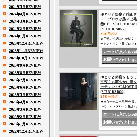
2024年5月REVIEW
2024年4月REVIEW
ゆとりと節度と端正さ
ー・ブロウが悠々と熟
2024年3月REVIEW
盤CD SCOTT HAM
2024年2月REVIEW
[STUCD 24072]
2,580円
(税込)
2024年1月REVIEW
★円熟の快調ぶりが続くア
2023年12月REVIEW
ードアイランド州プロヴィ
2023年11月REVIEW
2023年10月REVIEW
2023年9月REVIEW
2023年8月REVIEW
ゆとりと節度をもって
2023年7月REVIEW
玄深くも爽やかに華を成
ーティン / ALMOS
2023年6月REVIEW
[STUCD24062]
2023年5月REVIEW
2,580円
(税込)
★また一段と円熟味を増し
2023年4月REVIEW
ンのウィンブルドン生まれ)
2023年3月REVIEW
2023年2月REVIEW
2023年1月REVIEW
2022年12月REVIEW