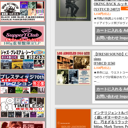
OKING BACK ル
[XSTUCD 24072]
3,150円
(税込)
★円熟の快調ぶりが続くア
ードアイランド州プロヴィ
【FRESH SOUND】CD Cont
sions
[FSRCD 1156]
2,350円
(税込)
★本作には、ウエストコー
つのライヴが収録されてい
ー…
インテリジェント&パ
く鋭いギターやクール
む、巧まざるリラックス型
hldau, Mark Tur