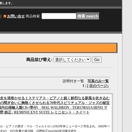
け致します。
｜
お問い合せ
商品検索
:
商品並び替え
:
説明付き一覧
写真のみ一覧
1
|
2
次のページ
»
念を渦巻かせるミステリアス・ピアノと鋭く鮮烈なる新風を吹き込む
の鬩ぎ合いに胸熱くさせられる70年代スピリチュアル・ジャズの秘宝
様輸入盤CD (帯付) MAL WALDRON - TERUMASA HINO マ
皓正 / REMINICENT SUITE レミニセント・スイート
・ピアノの異才：マル・ウォルドロン(1925年米ニューヨーク市生まれ、2002年ベ
の、1972年夏の来日時、日野皓正(tp)(1942年旧東京府生…