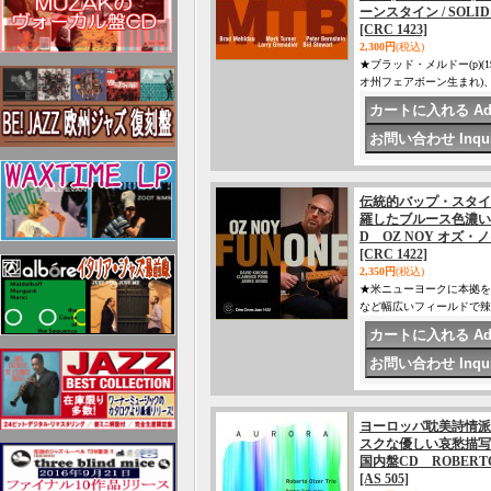
ーンスタイン / SOLID
[CRC 1423]
2,300円
(税込)
★ブラッド・メルドー(p)(
オ州フェアボーン生まれ)、
伝統的バップ・スタイ
羅したブルース色濃い
D OZ NOY オズ・ノイ
[CRC 1422]
2,350円
(税込)
★米ニューヨークに本拠を
など幅広いフィールドで辣
ヨーロッパ耽美詩情派
スクな優しい哀愁描
国内盤CD ROBERTO
[AS 505]