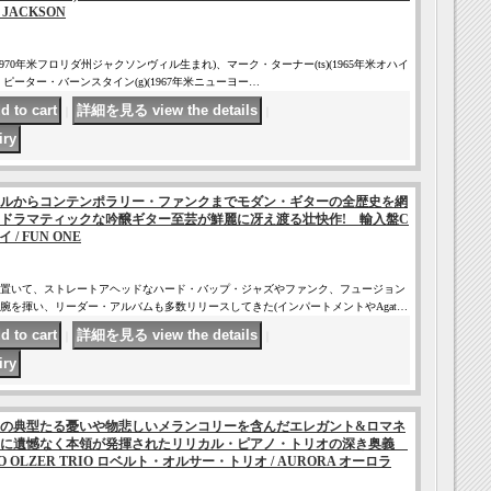
 JACKSON
1970年米フロリダ州ジャクソンヴィル生まれ)、マーク・ターナー(ts)(1965年米オハイ
ピーター・バーンスタイン(g)(1967年米ニューヨー…
｜
｜
ルからコンテンポラリー・ファンクまでモダン・ギターの全歴史を網
ドラマティックな吟醸ギター至芸が鮮麗に冴え渡る壮快作! 輸入盤C
 / FUN ONE
置いて、ストレートアヘッドなハード・バップ・ジャズやファンク、フュージョン
腕を揮い、リーダー・アルバムも多数リリースしてきた(インパートメントやAgat…
｜
｜
の典型たる憂いや物悲しいメランコリーを含んだエレガント&ロマネ
写に遺憾なく本領が発揮されたリリカル・ピアノ・トリオの深き奥義
 OLZER TRIO ロベルト・オルサー・トリオ / AURORA オーロラ