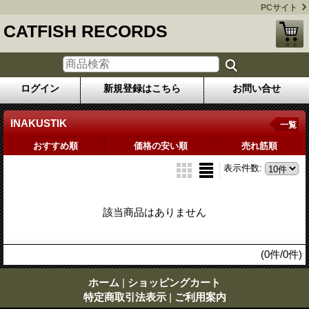
PCサイト
CATFISH RECORDS
ログイン
新規登録はこちら
お問い合せ
INAKUSTIK
一覧
おすすめ順
価格の安い順
売れ筋順
表示件数
:
該当商品はありません
(0件/0件)
ホーム
|
ショッピングカート
特定商取引法表示
|
ご利用案内