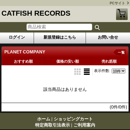
PCサイト
CATFISH RECORDS
ログイン
新規登録はこちら
お問い合せ
PLANET COMPANY
一覧
おすすめ順
価格の安い順
売れ筋順
表示件数
:
該当商品はありません
(0件/0件)
ホーム
|
ショッピングカート
特定商取引法表示
|
ご利用案内