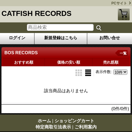
PCサイト
CATFISH RECORDS
ログイン
新規登録はこちら
お問い合せ
BOS RECORDS
一覧
おすすめ順
価格の安い順
売れ筋順
表示件数
:
該当商品はありません
(0件/0件)
ホーム
|
ショッピングカート
特定商取引法表示
|
ご利用案内