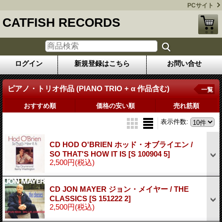
PCサイト
CATFISH RECORDS
ログイン
新規登録はこちら
お問い合せ
ピアノ・トリオ作品 (PIANO TRIO + α 作品含む)
一覧
おすすめ順
価格の安い順
売れ筋順
表示件数
:
CD HOD O'BRIEN ホッド・オブライエン /
SO THAT'S HOW IT IS
[S 100904 5]
2,500円
(税込)
CD JON MAYER ジョン・メイヤー / THE
CLASSICS
[S 151222 2]
2,500円
(税込)