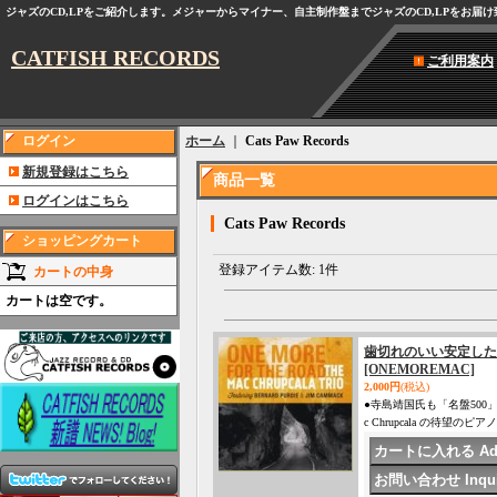
ジャズのCD,LPをご紹介します。メジャーからマイナー、自主制作盤までジャズのCD,LPをお届
CATFISH RECORDS
ご利用案内
ログイン
ホーム
｜
Cats Paw Records
新規登録はこちら
商品一覧
ログインはこちら
Cats Paw Records
ショッピングカート
登録アイテム数
:
1件
カートの中身
カートは空です。
歯切れのいい安定したスイング感 
[ONEMOREMAC]
2,000円
(税込)
●寺島靖国氏も「名盤500」
c Chrupcala の待