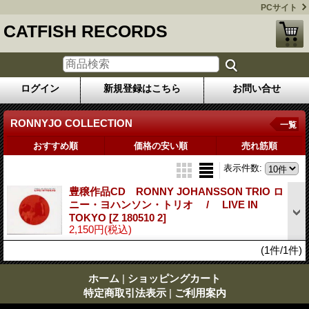
PCサイト
CATFISH RECORDS
ログイン
新規登録はこちら
お問い合せ
RONNYJO COLLECTION
一覧
おすすめ順
価格の安い順
売れ筋順
表示件数
:
豊穣作品CD RONNY JOHANSSON TRIO ロ
ニー・ヨハンソン・トリオ / LIVE IN
TOKYO
[Z 180510 2]
2,150円
(税込)
(1件/1件)
ホーム
|
ショッピングカート
特定商取引法表示
|
ご利用案内