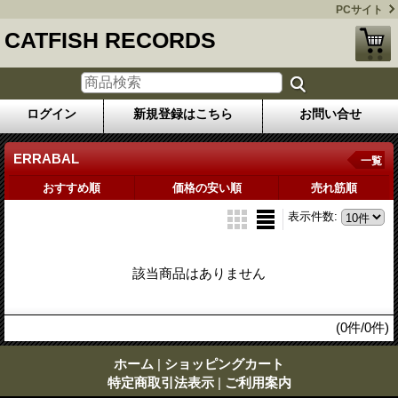
PCサイト
CATFISH RECORDS
ログイン
新規登録はこちら
お問い合せ
ERRABAL
一覧
おすすめ順
価格の安い順
売れ筋順
表示件数
:
該当商品はありません
(0件/0件)
ホーム
|
ショッピングカート
特定商取引法表示
|
ご利用案内