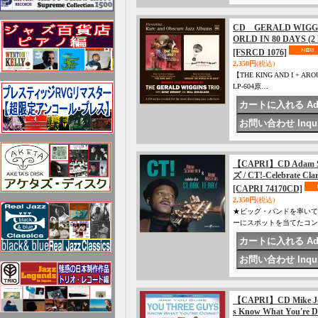
CD GERALD WIGG
ORLD IN 80 DAYS (2 
[FSRCD 1076]
2,350円
(税込)
【THE KING AND I + ARO
LP-604原…
【CAPRI】CD Adam
ズ / CT!-Celebrate Cla
[CAPRI 74170CD]
2,350円
(税込)
★ビッグ・バンドを率いて
ーにスポットを当てたコン
【CAPRI】CD Mike J
s Know What You're D