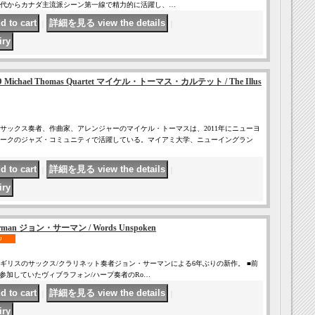
980年代からカナダ主流派シーン第一線で精力的に活躍し、…
｜
｜
Michael Thomas Quartet マイケル・トーマス・カルテット / The Illus
サックス奏者、作曲家、アレンジャーのマイケル・トーマスは、2011年にニューヨ
ークのジャズ・コミュニティで活躍している。マイアミ大学、ニューイングラン
｜
｜
rman ジョン・サーマン / Words Unspoken
イギリスのサックス/クラリネット奏者ジョン・サーマンによる6年ぶりの新作。 ■前
ads」にも参加していたヴィブラフォン/ハープ奏者のRo…
｜
｜