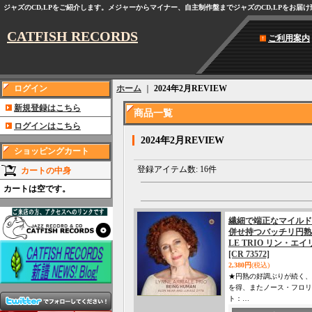
ジャズのCD,LPをご紹介します。メジャーからマイナー、自主制作盤までジャズのCD,LPをお届
CATFISH RECORDS
ご利用案内
ログイン
ホーム
｜
2024年2月REVIEW
新規登録はこちら
商品一覧
ログインはこちら
2024年2月REVIEW
ショッピングカート
登録アイテム数
:
16件
カートの中身
カートは空です。
繊細で端正なマイルド
併せ持つバッチリ円熟し
LE TRIO リン・エイリ
[CR 73572]
2,380円
(税込)
★円熟の好調ぶりが続く、
を得、またノース・フロリ
ト：…