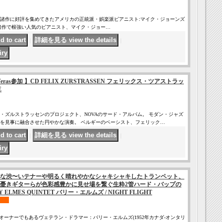
curoよりの諸作に好評を集めてきたアメリカの正統派・娯楽派ピアニスト:マイク・ジョーンズ
PRI諸作で根強い人気のピアニスト、マイク・ジョー…
｜
｜
son Veras参加 】CD FELIX ZURSTRASSEN フェリックス・ツアストラッ
E
・ズルストラッセンのプロジェクト、NOVAのサード・アルバム。 モダン・ジャズ
を見事に融合させた円やかな演奏。 ベルギーのベーシスト、フェリック…
｜
｜
な渋〜いテナーや明るく晴れやかなシャキシャキしたトランペット、
憂きギターらが色彩感豊かに見せ場を繋ぐ生粋2管ハード・バップの
ELMES QUINTET バリー・エルムズ / NIGHT FLIGHT
レーベルオーナーでもあるヴェテラン・ドラマー：バリー・エルムズ(1952年カナダ-オンタリ