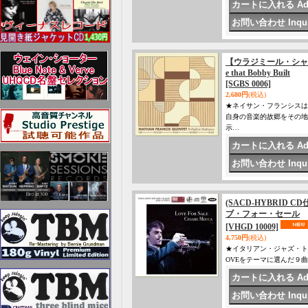
【ウラジミール・シャフラ
e that Bobby Built
[SGBS 0006]
2,680円
(税込)
★ネイサン・フランシスは
自身の音楽的故郷をその地
示…
(SACD-HYBRID C
ブ・フォー・セール
[VHGD 10009]
4,750円
(税込)
★イタリアン・ジャズ・ト
OVEをテーマに選んだ９