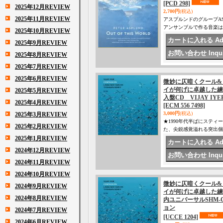
[PCD 298]
2025年12月REVIEW
2,700円
(税込)
2025年11月REVIEW
アスプルンドのグループASP
アンサンブルで作る音楽は
2025年10月REVIEW
2025年9月REVIEW
2025年8月REVIEW
2025年7月REVIEW
2025年6月REVIEW
微妙に仄暗くクール&
イが何げに卓越した練
2025年5月REVIEW
入盤CD VIJAY IY
2025年4月REVIEW
[ECM 556 7498]
3,000円
(税込)
2025年3月REVIEW
★1990年代半ばにステ
2025年2月REVIEW
た、尖鋭感覚溢れる突出個
2025年1月REVIEW
2024年12月REVIEW
2024年11月REVIEW
2024年10月REVIEW
微妙に仄暗くクール&
2024年9月REVIEW
イが何げに卓越した練
2024年8月REVIEW
内ユニバーサルSHM-CD
ョン
2024年7月REVIEW
[UCCE 1204]
2024年6月REVIEW