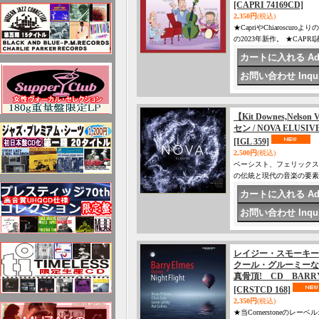
[CAPRI 74169CD]
2,350円
(税込)
★CapriやChiaros
の2023年新作。 ★CA
【Kit Downes,Nel
セン / NOVA ELUSIV
[IGL 359]
2,500円
(税込)
ベーシスト、フェリックス
の伝統と現代の音楽の要素
レイジー・スモーキー
クール・グルーミーな
真骨頂! CD BARRY 
[CRSTCD 168]
2,350円
(税込)
★当Cornerstoneの