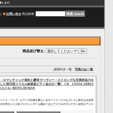
け致します。
｜
お問い合せ
商品検索
:
商品並び替え
:
説明付き一覧
写真のみ一覧
・ロマンティック傾向と豪快でヘヴィー・ストロングな圧倒的迫力を
た現代流リリカル娯楽派ピアノ会心の一撃! CD LYNNE ARRIA
エイル / BEING HUMAN
ハード・バップ・ピアノの伝統を重んじるオーソドックスなプレイに絶大なる支持
ダ大学のジャズ科プロフェッサーも務めてきたアメリカのヴェテラン女性ピアニス