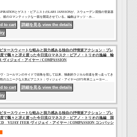
IRATIONとゲスト・ピアニストのLARS JANSSONが、スウェーデン屈指の管楽器
、彼のロマンティックな一面を開花させている。編曲はマッツ・ホ…
｜
｜
ビタースウィートな軽みと脱力感ある独自の抒情派アクション・プレ
度で飄々と冴え渡った今日流ロマネスク・ピアノ・トリオの逸編 輸
ER ヴィジェイ・アイヤー / COMPASSION
ィーヴ・コールマンのサイドで頭角を現して以来、独創的ラジカル街道を突っ走ってき
性のユニークな人気ピアニスト：ヴィジェイ・アイヤー(1971年米ニューヨー…
｜
｜
ビタースウィートな軽みと脱力感ある独自の抒情派アクション・プレ
度で飄々と冴え渡った今日流ロマネスク・ピアノ・トリオの逸編 国
 VIJAY IYER ヴィジェイ・アイヤー / COMPASSION コンパッシ