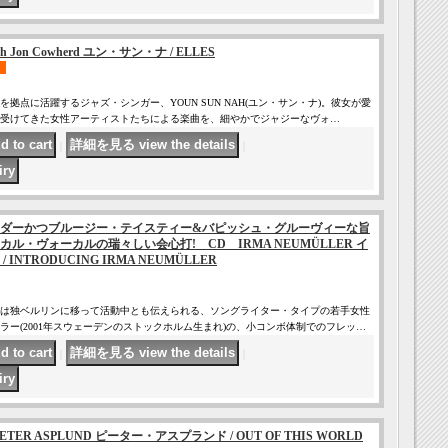
ith Jon Cowherd ユン・サン・ナ / ELLES
拠点に活躍するジャズ・シンガー、YOUN SUN NAH(ユン・サン・ナ)。彼女が愛
受けてきた女性アーティストたちによる楽曲を、細やかでジャジーなヴォ…
｜
｜
ダーかつブルージー・テイスティー&バピッシュ・グルーヴィーな旨
ル・ヴォーカルの瑞々しい会心打! CD IRMA NEUMÜLLER イ
INTRODUCING IRMA NEUMÜLLER
は独ベルリンに移って活動中とも伝えられる、ソングライター・タイプの若手女性
ラー(2001年スウェーデンのストックホルム生まれ)の、小コンボ体制でのフレッ…
｜
｜
ETER ASPLUND ピーター・アスプランド / OUT OF THIS WORLD