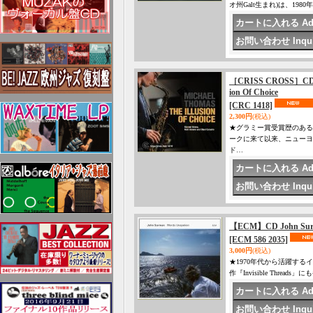
オ州Galt生まれ)は、1
［CRISS CROSS］CD 
ion Of Choice
[CRC 1418]
2,300円
(税込)
★グラミー賞受賞歴のある
ークに来て以来、ニューヨ
ド…
【ECM】CD John Su
[ECM 586 2035]
3,000円
(税込)
★1970年代から活躍する
作『Invisible Thre