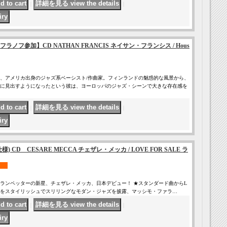
｜
｜
ノフ参加】CD NATHAN FRANCIS ネイサン・フランシス / Hous
、アメリカ出身のジャズ系ベーシスト/作曲家。フィンランドの魅惑的な風景から、
に見出すようになったという彼は、ヨーロッパのジャズ・シーンで大きな存在感を
｜
｜
D仕様) CD CESARE MECCA チェザレ・メッカ / LOVE FOR SALE ラ
ランペッターの新星、チェザレ・メッカ、日本デビュー！ ★スタンダード曲からL
曲をスタイリッシュでスリリングなモダン・ジャズを披露、マッシモ・ファラ…
｜
｜