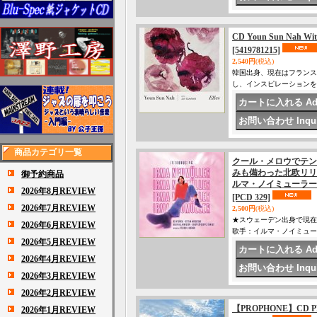
CD Youn Sun Nah W
[5419781215]
2,540円
(税込)
韓国出身、現在はフランスを
し、インスピレーションを
商品カテゴリ一覧
クール・メロウでテン
みも備わった北欧リリカ
御予約商品
ルマ・ノイミューラー / 
2026年8月REVIEW
[PCD 329]
2026年7月REVIEW
2,500円
(税込)
★スウェーデン出身で現在
2026年6月REVIEW
歌手：イルマ・ノイミュー
2026年5月REVIEW
2026年4月REVIEW
2026年3月REVIEW
2026年2月REVIEW
【PROPHONE】CD P
2026年1月REVIEW