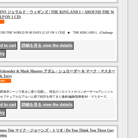
INS ジェラルド・ウィギンズ / THE KING AND I + AROUND THE W
LP ON 1 CD)
UND THE WORLD IN 80 DAYS (2 LP ON 1 CD)】 ★「THE KING AND I」(Challenge
｜
｜
 Schroeder & Mark Masters アダム・シュローダー & マーク・マスター
rk Terry
西海岸シーンで長きに渡り活躍し、特定のソロイストやコンポーザーorアレンジャ
セプチュアルなアルバム群で好評を得てきた逸材(編曲指揮者)M・マスターズ。 …
｜
｜
ones Trio マイク・ジョーンズ・トリオ / Do You Think You Three Guy
oing