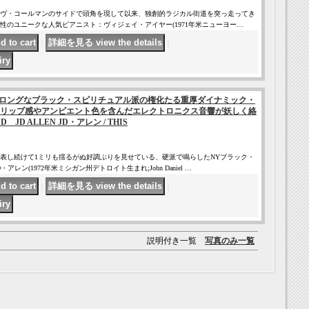
ィーヴ・コールマンのサイドで頭角を現して以来、独創的ラジカル街道を突っ走ってき
性のユニークな人気ピアニスト：ヴィジェイ・アイヤー(1971年米ニューヨー…
｜
｜
ロングなブラック・スピリチュアル派の権化たる重厚ダイナミック・
リップ感やアンビエント色を含んだエレクトロニクス音響が妖しく絡
JD ALLEN JD・アレン / THIS
表し続けて1ミリも揺るがぬ好調ぶりを見せている、硬派で鳴らしたNYブラック・
レン(1972年米ミシガン州デトロイト生まれ;John Daniel …
｜
｜
説明付き一覧
写真のみ一覧