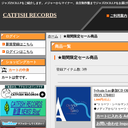
ジャズのCD,LPをご紹介します。メジャーからマイナー、自主制作盤までジャズのCD,LPをお届
CATFISH RECORDS
ご利用案内
ログイン
ホーム
｜
★期間限定セール商品
新規登録はこちら
商品一覧
ログインはこちら
★期間限定セール商品
ショッピングカート
登録アイテム数
:
3件
カートの中身
カートは空です。
Sylvain Luc参加CD Oli
[BON 170401]
1,000円
(税込)
★“トゥーツ・シールマンスの
◆メディアから“トゥーツ