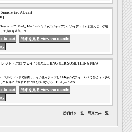
 Sinners(2nd Album)
1]
uke Ellington, W.C. Handy, John Lewisらジャズジャイアンツのイディオムを重んじ、伝統
リオ演奏を踏襲。ク…
｜
｜
Y レッド・ホロウェイ / SOMETHING OLD,SOMETHING NEW
やブルース系のバンドで演奏し、その後もジャズとR&B系の双フィールドで自己コンボの
長年に渡り精力的活躍を続けながら、Prestige/JAM/Ste…
｜
｜
説明付き一覧
写真のみ一覧