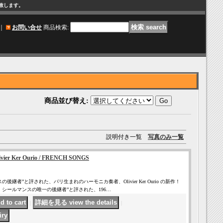
け致します。
｜
お問い合せ
商品検索
:
商品並び替え
:
説明付き一覧
写真のみ一覧
vier Ker Ourio / FRENCH SONGS
後継者”と評された、パリ生まれのハーモニカ奏者、Olivier Ker Ourio の新作！
・シールマンスの唯一の後継者”と評された、196…
｜
｜