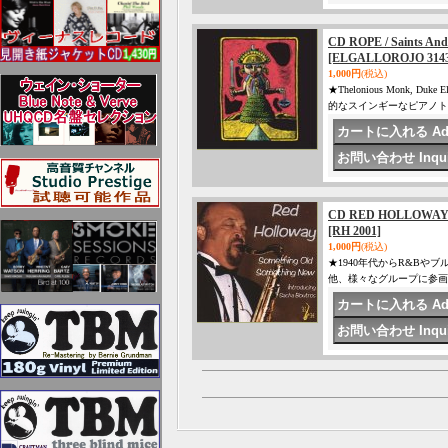
CD ROPE / Saints And
[ELGALLOROJO 3143
1,000円
(税込)
★Thelonious Monk, D
的なスインギーなピアノト
CD RED HOLLOWA
[RH 2001]
1,000円
(税込)
★1940年代からR&B
他、様々なグループに参画して