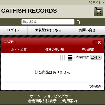
PCサイト
CATFISH RECORDS
ログイン
新規登録はこちら
お問い合せ
GAZELL
一覧
おすすめ順
価格の安い順
売れ筋順
表示件数
:
該当商品はありません
(0件/0件)
ホーム
|
ショッピングカート
特定商取引法表示
|
ご利用案内