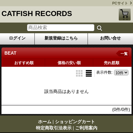
PCサイト
CATFISH RECORDS
ログイン
新規登録はこちら
お問い合せ
BEAT
一覧
おすすめ順
価格の安い順
売れ筋順
表示件数
:
該当商品はありません
(0件/0件)
ホーム
|
ショッピングカート
特定商取引法表示
|
ご利用案内