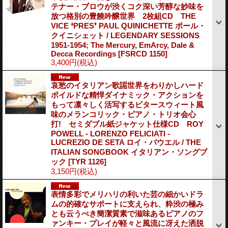
テナー・ブロウが渋くコク深い芳醇な妙味を
放つ格別の豊饒吟醸世界 2枚組CD THE
VICE ❛PRES❜ PAUL QUINICHETTE ポール・
クイニシェット / LEGENDARY SESSIONS
1951-1954; The Mercury, EmArcy, Dale &
Decca Recordings
[FSRCD 1150]
3,400円
(税込)
哀愁のイタリアン歌謡世界をわりかしハード
ボイルドな精悍ダイナミック・アクションを
もって凛々しく活写するビタースウィート風
味のメランコリック・ピアノ・トリオ会心
打! セミダブル紙ジャケット仕様CD ROY
POWELL - LORENZO FELICIATI -
LUCREZIO DE SETA ロイ・パウエル / THE
ITALIAN SONGBOOK イタリアン・ソングブ
ック
[TYR 1126]
3,150円
(税込)
表情多彩でメリハリの利いた芸の細かいドラ
ムの的確なサポートに支えられ、粋渋の極み
とも云うべき簡潔質素で滋味あるピアノのフ
ァンキー・プレイが軽々と風流に冴えた洒脱