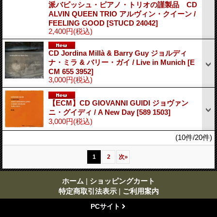
派バピッシュ・ピアノ・トリオの謹製品 CD
ALVIN QUEEN TRIO アルヴィン・クイーン /
FEELING GOOD
[STUCD 24042]
2,400円
(税込)
CD Jordina Millà & Barry Guy ジョルディ
ナ・ミラ & バリー・ガイ / Live in Munich
[E
CM 655 3952]
3,000円
(税込)
【ECM】CD GIOVANNI GUIDI ジョヴァン
ニ・グイディ / A New Day
[589 1503]
3,000円
(税込)
(10件/20件)
1
2
次
»
ホーム
|
ショッピングカート
特定商取引法表示
|
ご利用案内
PCサイト