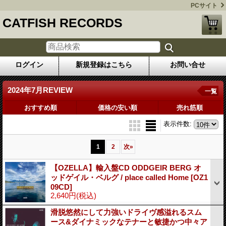
PCサイト
CATFISH RECORDS
ログイン
新規登録はこちら
お問い合せ
2024年7月REVIEW
一覧
おすすめ順
価格の安い順
売れ筋順
表示件数
:
1
2
次
»
【OZELLA】輸入盤CD ODDGEIR BERG オ
ッドゲイル・ベルグ / place called Home
[OZ1
09CD]
2,640円
(税込)
滑脱悠然にして力強いドライヴ感溢れるスム
ース&ダイナミックなテナーと敏捷かつ中々ア