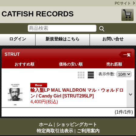
PCサイト
CATFISH RECORDS
ログイン
新規登録はこちら
お問い合せ
STRUT
一覧
おすすめ順
価格の安い順
売れ筋順
表示件数
:
輸入盤LP MAL WALDRON マル・ウォルドロ
ン / Candy Girl
[STRUT295LP]
4,400円
(税込)
(1件/1件)
ホーム
|
ショッピングカート
特定商取引法表示
|
ご利用案内