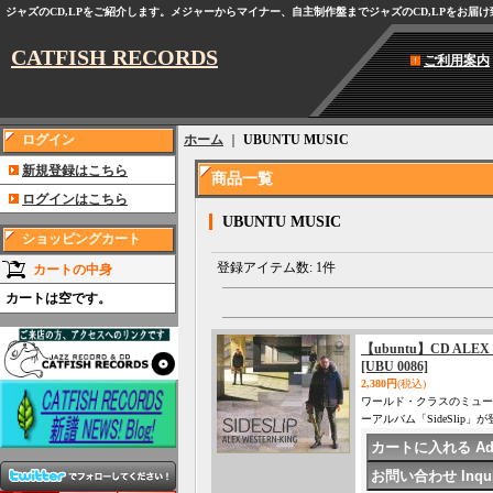
ジャズのCD,LPをご紹介します。メジャーからマイナー、自主制作盤までジャズのCD,LPをお届
CATFISH RECORDS
ご利用案内
ログイン
ホーム
｜
UBUNTU MUSIC
新規登録はこちら
商品一覧
ログインはこちら
UBUNTU MUSIC
ショッピングカート
登録アイテム数
:
1件
カートの中身
カートは空です。
【ubuntu】CD ALE
[UBU 0086]
2,380円
(税込)
ワールド・クラスのミュー
ーアルバム「SideSli