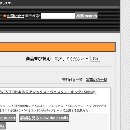
け致します。
｜
お問い合せ
商品検索
:
商品並び替え
:
説明付き一覧
写真のみ一覧
X WESTERN-KING アレックス・ウェスタン・キング / Sideslip
ジシャンが揃うubuntuレーベルより、アレックス・ウェスターン・キングのデビュ
p」が登場！！参加メンバーはロンドンのジャズシーンで活躍する気鋭たち。…
｜
｜