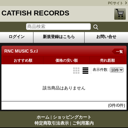
PCサイト
CATFISH RECORDS
ログイン
新規登録はこちら
お問い合せ
RNC MUSIC S.r.l
一覧
おすすめ順
価格の安い順
売れ筋順
表示件数
:
該当商品はありません
(0件/0件)
ホーム
|
ショッピングカート
特定商取引法表示
|
ご利用案内