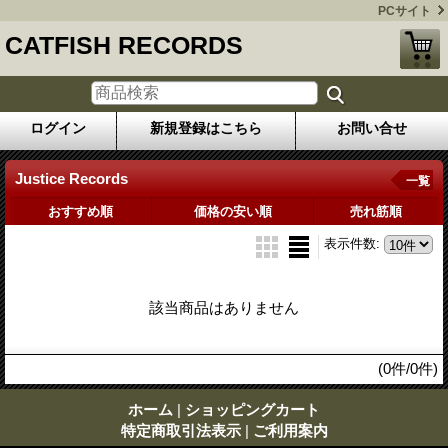
PCサイト
CATFISH RECORDS
ログイン
新規登録はこちら
お問い合せ
Justice Records
一覧
おすすめ順
価格の安い順
売れ筋順
表示件数
:
該当商品はありません
(0件/0件)
ホーム
|
ショッピングカート
特定商取引法表示
|
ご利用案内