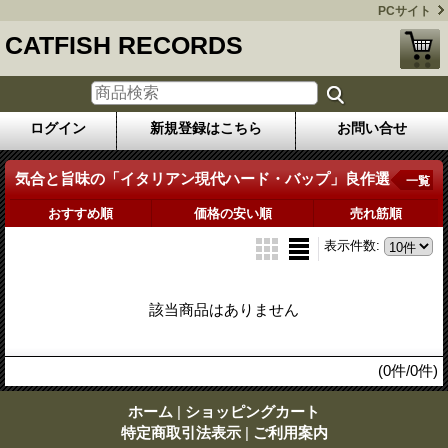
PCサイト
CATFISH RECORDS
ログイン
新規登録はこちら
お問い合せ
気合と旨味の「イタリアン現代ハード・バップ」良作選
一覧
おすすめ順
価格の安い順
売れ筋順
表示件数
:
該当商品はありません
(0件/0件)
ホーム
|
ショッピングカート
特定商取引法表示
|
ご利用案内