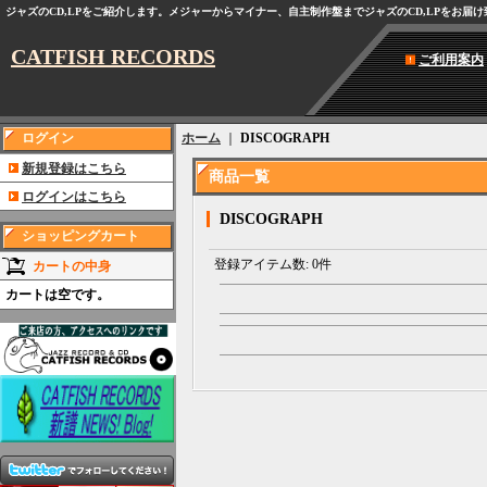
ジャズのCD,LPをご紹介します。メジャーからマイナー、自主制作盤までジャズのCD,LPをお届
CATFISH RECORDS
ご利用案内
ログイン
ホーム
｜
DISCOGRAPH
新規登録はこちら
商品一覧
ログインはこちら
DISCOGRAPH
ショッピングカート
登録アイテム数
:
0件
カートの中身
カートは空です。