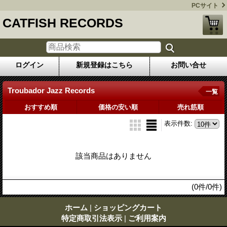
PCサイト
CATFISH RECORDS
ログイン
新規登録はこちら
お問い合せ
Troubador Jazz Records
一覧
おすすめ順
価格の安い順
売れ筋順
表示件数
:
該当商品はありません
(0件/0件)
ホーム
|
ショッピングカート
特定商取引法表示
|
ご利用案内