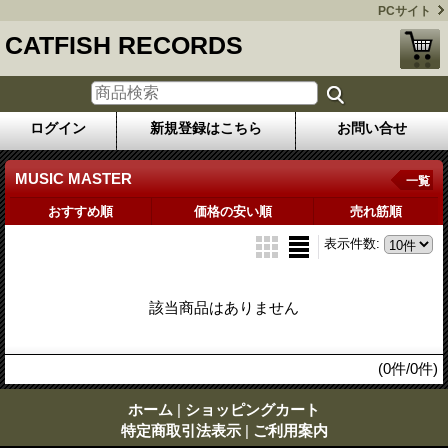
PCサイト
CATFISH RECORDS
ログイン
新規登録はこちら
お問い合せ
MUSIC MASTER
一覧
おすすめ順
価格の安い順
売れ筋順
表示件数
:
該当商品はありません
(0件/0件)
ホーム
|
ショッピングカート
特定商取引法表示
|
ご利用案内