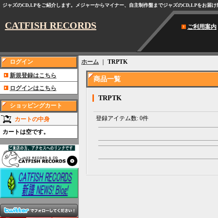
ジャズのCD,LPをご紹介します。メジャーからマイナー、自主制作盤までジャズのCD,LPをお届
CATFISH RECORDS
ご利用案内
ログイン
ホーム
｜
TRPTK
新規登録はこちら
商品一覧
ログインはこちら
TRPTK
ショッピングカート
登録アイテム数
:
0件
カートの中身
カートは空です。