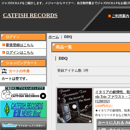
ジャズのCD,LPをご紹介します。メジャーからマイナー、自主制作盤までジャズのCD,LPをお届
CATFISH RECORDS
ご利用案内
ログイン
ホーム
｜
DDQ
新規登録はこちら
商品一覧
ログインはこちら
DDQ
ショッピングカート
登録アイテム数
:
1件
カートの中身
カートは空です。
イタリアの叙情性、耽美性
olo Trio ファウスト・フ
[1280192]
2,650円
(税込)
★イタリアの叙情性、耽美性
作をリリースするなど精力