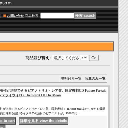
け致します。
｜
お問い合せ
商品検索
:
商品並び替え
:
説明付き一覧
写真のみ一覧
が堪能できるピアノトリオ・レア盤、限定復刻CD Fausto Ferraiu
ェライウォロ / The Secret Of The Moon
が堪能できるピアノトリオ・レア盤、限定復刻！ ★Abeat Jazz あたりからも最新
的に活動を続けるイタリアの注目のピアニストが、1996年に…
｜
｜