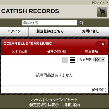
PCサイト
CATFISH RECORDS
ログイン
新規登録はこちら
お問い合せ
OCEAN BLUE TEAR MUSIC
一覧
おすすめ順
価格の安い順
売れ筋順
表示件数
:
該当商品はありません
(0件/0件)
ホーム
|
ショッピングカート
特定商取引法表示
|
ご利用案内