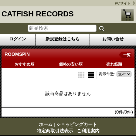
PCサイト
CATFISH RECORDS
ログイン
新規登録はこちら
お問い合せ
ROOMSPIN
一覧
おすすめ順
価格の安い順
売れ筋順
表示件数
:
該当商品はありません
(0件/0件)
ホーム
|
ショッピングカート
特定商取引法表示
|
ご利用案内