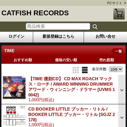
PCサイト
CATFISH RECORDS
ログイン
新規登録はこちら
お問い合せ
TIME
一覧
おすすめ順
価格の安い順
売れ筋順
表示件数
:
【TIME 復刻CD】 CD MAX ROACH マック
ス・ローチ / AWARD WINNING DRUMMER
アワード・ウィンニング・ドラマー
[UVMS 1
0042]
1,000円
(税込)
CD BOOKER LITTLE ブッカー・リトル /
BOOKER LITTLE ブッカー・リトル
[SGJZ 2
178]
1,000円
(税込)