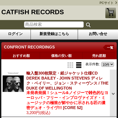
PCサイト
CATFISH RECORDS
ログイン
新規登録はこちら
お問い合せ
CONFRONT RECORDINGS
一覧
おすすめ順
価格の安い順
売れ筋順
表示件数
:
輸入盤300枚限定・紙ジャケット仕様CD
DEREK BAILEY - JOHN STEVENS ディレ
ク・ベイリー、ジョン・スティーヴンス / THE
DUKE OF WELLINGTON
未発表発掘！シュール&ノイジーで雑色的なヨ
ーロッパ・フリー・インプロヴァイズド・ミ
ュージックの極致が鮮やかに示される匠の濃
密デュオ・ライヴ!!!
[CORE 52]
3,200円
(税込)