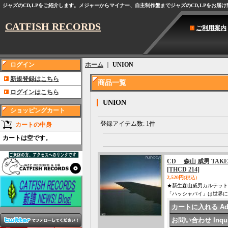
ジャズのCD,LPをご紹介します。メジャーからマイナー、自主制作盤までジャズのCD,LPをお届
CATFISH RECORDS
ご利用案内
ログイン
ホーム
｜
UNION
新規登録はこちら
商品一覧
ログインはこちら
UNION
ショッピングカート
登録アイテム数
:
1件
カートの中身
カートは空です。
CD 森山 威男 TAKEO
[THCD 214]
2,520円
(税込)
★新生森山威男カルテット
「ハッシャバイ」は世界に誇