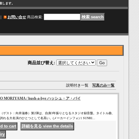
け致します。
｜
お問い合せ
商品検索
:
商品並び替え
:
説明付き一覧
写真のみ一覧
 MORIYAMA / hush-a-bye ハッシュ・ア・バイ
（ゲスト：向井滋春）第2弾は、自身3年振りとなるスタジオ録音盤。タイトル曲、
れる大名演のひとつとして名高い。(メーカーインフォ) 1 SUNRI…
｜
｜