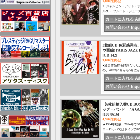
1,800円
(税込)
1. ジャンピン・アット・ザ
ルズ 5. フルート・ジュー
3枚組CD 色彩感満
ヴ巨編! PARIS JAZZ B
[CR 142]
3,000円
(税込)
●過去作品群も好評だった
の、2007年1月から5月
【6枚組輸入盤CD BOX
ッグ・バンド / A GOO
[108 8616]
4,950円
(税込)
★1964年結成、2014
ヨーロッパではドイツのW