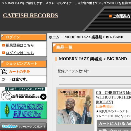
ジャズのCD,LPをご紹介します。メジャーからマイナー、自主制作盤までジャズのCD,LPをお届
CATFISH RECORDS
ご利用案内
ログイン
ホーム
｜
MODERN JAZZ 楽器別 > BIG BAND
新規登録はこちら
商品一覧
ログインはこちら
MODERN JAZZ 楽器別 > BIG BAND
ショッピングカート
登録アイテム数
:
6件
カートの中身
カートは空です。
CD CHRISTIAN 
WITHOUT FURTHE
[KICJ 877]
3,150円
(税込)
★現代最高のベーシスト、
グレコード第1弾となるの