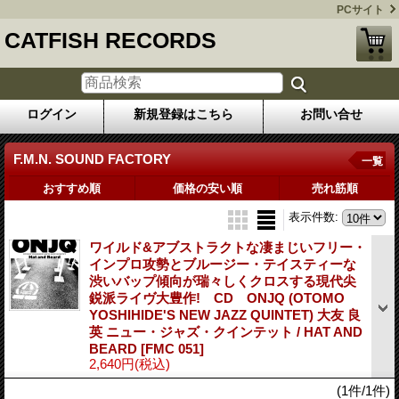
PCサイト
CATFISH RECORDS
ログイン
新規登録はこちら
お問い合せ
F.M.N. SOUND FACTORY
一覧
おすすめ順
価格の安い順
売れ筋順
表示件数
:
ワイルド&アブストラクトな凄まじいフリー・
インプロ攻勢とブルージー・テイスティーな
渋いバップ傾向が瑞々しくクロスする現代尖
鋭派ライヴ大豊作! CD ONJQ (OTOMO
YOSHIHIDE'S NEW JAZZ QUINTET) 大友 良
英 ニュー・ジャズ・クインテット / HAT AND
BEARD
[FMC 051]
2,640円
(税込)
(1件/1件)