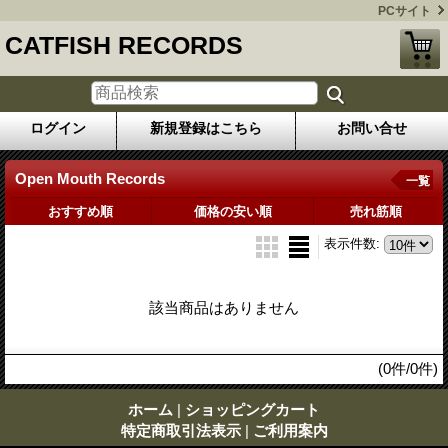
PCサイト
CATFISH RECORDS
ログイン
新規登録はこちら
お問い合せ
Open Mouth Records
一覧
おすすめ順
価格の安い順
売れ筋順
表示件数
:
該当商品はありません
(0件/0件)
ホーム
|
ショッピングカート
特定商取引法表示
|
ご利用案内