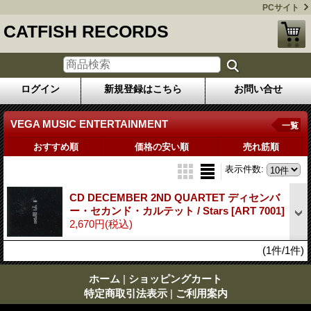
PCサイト
CATFISH RECORDS
ログイン
新規登録はこちら
お問い合せ
VEGA MUSIC ENTERTAINMENT
一覧
おすすめ順
価格の安い順
売れ筋順
表示件数
:
CD DECEMBER 2ND QUARTET ディセンバ
ー・セカンド・カルテット / Stars
[ART 7001]
2,670円
(税込)
(1件/1件)
ホーム
|
ショッピングカート
特定商取引法表示
|
ご利用案内