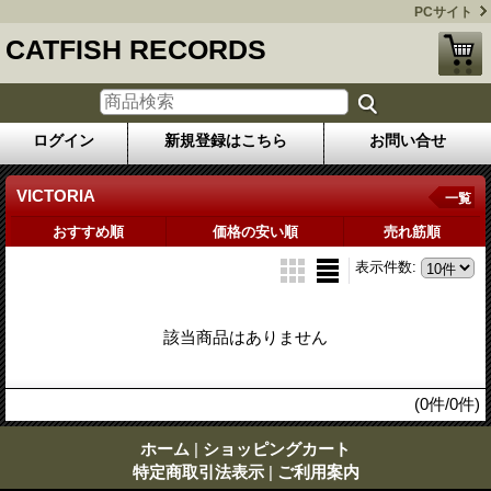
PCサイト
CATFISH RECORDS
ログイン
新規登録はこちら
お問い合せ
VICTORIA
一覧
おすすめ順
価格の安い順
売れ筋順
表示件数
:
該当商品はありません
(0件/0件)
ホーム
|
ショッピングカート
特定商取引法表示
|
ご利用案内